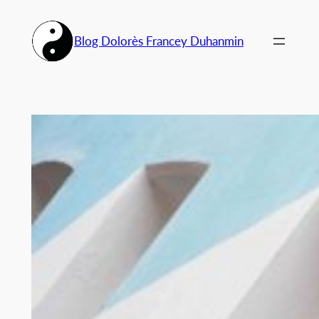
Aller
au
Blog Dolorès Francey Duhanmin
contenu